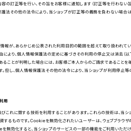
内容の訂正等を行い、その旨をお客様に通知します（訂正等を行わない
報保護法その他の法令により、当ショップが訂正等の義務を負わない場合は
人情報が、あらかじめ公表された利用目的の範囲を超えて取り扱われて
由により、個人情報保護法の定めに基づきその利用の停止又は消去（以下
あることが判明した場合には、お客様ご本人からのご請求であることを
す。但し、個人情報保護法その他の法令により、当ショップが利用停止等
の利用
kie及びこれに類する技術を利用することがあります。これらの技術は、当
するものです。Cookieを無効化されたいユーザーは、ウェブブラウザの
kieを無効化すると、当ショップのサービスの一部の機能をご利用いただ